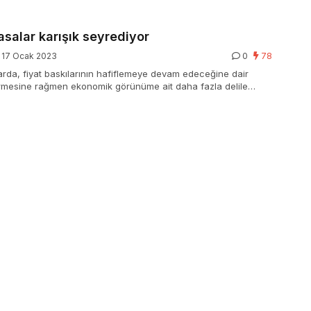
daima bir arada ulaştık” dedi …
asalar karışık seyrediyor
17 Ocak 2023
0
78
arda, fiyat baskılarının hafiflemeye devam edeceğine dair
ürmesine rağmen ekonomik görünüme ait daha fazla delile
ması ile karışık bir seyir izleniyor.