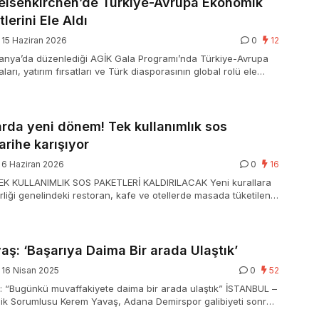
lsenkirchen’de Türkiye-Avrupa Ekonomik
erini Ele Aldı
15 Haziran 2026
0
12
anya’da düzenlediği AGİK Gala Programı’nda Türkiye-Avrupa
arı, yatırım fırsatları ve Türk diasporasının global rolü ele
çi Turan, ticaret hacminin 65 milyar dolara ulaştığını açıkladı.
rda yeni dönem! Tek kullanımlık sos
arihe karışıyor
6 Haziran 2026
0
16
iTEK KULLANIMLIK SOS PAKETLERİ KALDIRILACAK Yeni kurallara
rliği genelindeki restoran, kafe ve otellerde masada tüketilen
sunulan tek kullanımlık ketçap, mayonez, hardal, soya sosu,
i …
ş: ‘Başarıya Daima Bir arada Ulaştık’
16 Nisan 2025
0
52
: “Bugünkü muvaffakiyete daima bir arada ulaştık” İSTANBUL –
ik Sorumlusu Kerem Yavaş, Adana Demirspor galibiyeti sonrası
ına katılma amaçlarının devam ettiğini söyleyerek, “Bugünkü