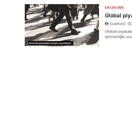
muvaffakiyete 
EKONOMI
Global piy
SoleKinG
Global piyasal
iyimserliğin s
muhtaçlık duyul