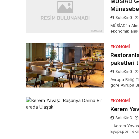
MÜSİAD Ge
Münasebetl
SoleKinG
MÜSİAD’ın Alm
ekonomik alakal
alındı. Büyükel
EKONOMI
Restoranla
paketleri t
SoleKinG
Avrupa Birliğ
göre Avrupa Bi
yemekler için 
şeker ve gibis
EKONOMI
Kerem Yava
SoleKinG
– Kerem Yavaş
Eyüpspor Tekn
Avrupa kupalar