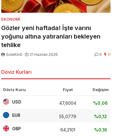
EKONOMI
Gözler yeni haftada! İşte varını
yoğunu altına yatıranları bekleyen
tehlike
SoleKinG
21 Haziran 2026
0
11
Döviz Kurları
Döviz Kuru
Fiyat
Değişim
USD
47,6004
%0,06
EUR
55,0779
%0,12
GBP
64,2101
%0,16