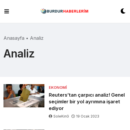
Skip
to
content
Anasayfa
•
Analiz
Analiz
EKONOMI
Reuters’tan çarpıcı analiz! Genel
seçimler bir yol ayrımına işaret
ediyor
SoleKinG
19 Ocak 2023