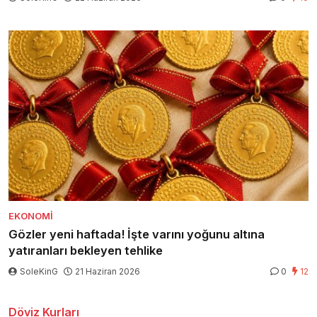
EKONOMI
Gözler yeni haftada! İşte varını yoğunu altına
yatıranları bekleyen tehlike
SoleKinG
21 Haziran 2026
0
12
Döviz Kurları