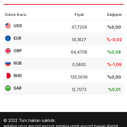
Döviz Kuru
Fiyat
Değişim
USD
47,7209
%0,00
EUR
55,1827
%-0,02
GBP
64,4708
%0,08
RUB
0,5800
%-1,09
BHD
126,5639
%0,00
SAR
12,7073
%0,01
© 2022 Tüm hakları saklıdır.
antalya ucuz escort
escort antalya
izmit escort bayan
Kartal