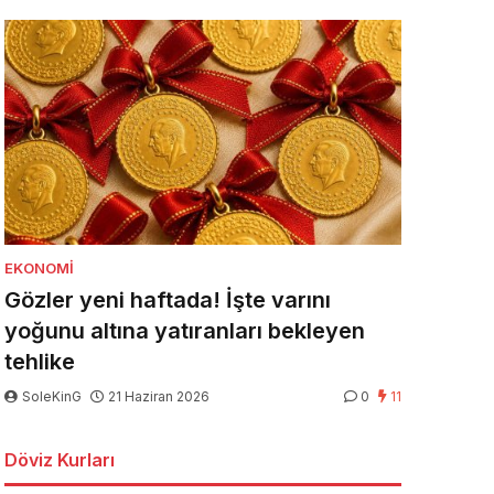
EKONOMI
Gözler yeni haftada! İşte varını
yoğunu altına yatıranları bekleyen
tehlike
SoleKinG
21 Haziran 2026
0
11
Döviz Kurları