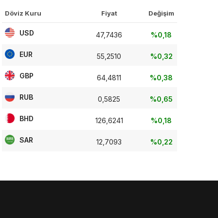
Döviz Kuru
Fiyat
Değişim
USD
47,7436
%0,18
EUR
55,2510
%0,32
GBP
64,4811
%0,38
RUB
0,5825
%0,65
BHD
126,6241
%0,18
SAR
12,7093
%0,22