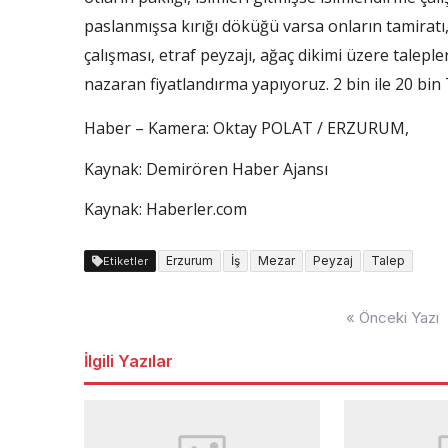
paslanmışsa kırığı döküğü varsa onların tamiratı
çalışması, etraf peyzajı, ağaç dikimi üzere taleple
nazaran fiyatlandırma yapıyoruz. 2 bin ile 20 bin
Haber – Kamera: Oktay POLAT / ERZURUM,
Kaynak: Demirören Haber Ajansı
Kaynak: Haberler.com
Erzurum
İş
Mezar
Peyzaj
Talep
Etiketler
Yazı
« Önceki Yazı
dolaşımı
İlgili Yazılar