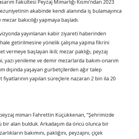
sarım Fakültesi Peyzaj Mimarlığı Kısmı’ndan 2023
ezuniyetinin akabinde kendi alanında iş bulamayınca
 mezar bakıcılığı yapmaya başladı.
vizyonda yayınlanan kabir ziyareti haberinden
 hale getirilmesine yönelik çalışma yapma fikrini
 vermeye başlayan ikili; mezar paklığı, peyzaj
imi, yazı yenileme ve demir mezarlarda bakım-onarım
rum dışında yaşayan gurbetçilerden ağır talep
fiyatlarının yapılan süreçlere nazaran 2 bin ila 20
 peyzaj mimarı Fahrettin Küçükkenan, “Şehrimizde
lü bir alan bulduk. Arkadaşım da öncü olunca bir
zarlıkların bakımını, paklığını, peyzajını, çiçek