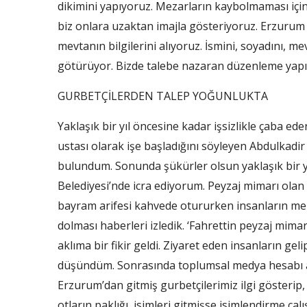
dikimini yapıyoruz. Mezarların kaybolmaması için
biz onlara uzaktan imajla gösteriyoruz. Erzurum 
mevtanın bilgilerini alıyoruz. İsmini, soyadını, m
götürüyor. Bizde talebe nazaran düzenleme yapı
GURBETÇİLERDEN TALEP YOĞUNLUKTA
Yaklaşık bir yıl öncesine kadar işsizlikle çaba 
ustası olarak işe başladığını söyleyen Abdulkad
bulundum. Sonunda şükürler olsun yaklaşık bir yı
Belediyesi’nde icra ediyorum. Peyzaj mimarı olan
bayram arifesi kahvede otururken insanların meza
dolması haberleri izledik. ‘Fahrettin peyzaj mimarı
aklıma bir fikir geldi. Ziyaret eden insanların geli
düşündüm. Sonrasında toplumsal medya hesabı açar
Erzurum’dan gitmiş gurbetçilerimiz ilgi gösterip, 
otların paklığı, isimleri gitmişse isimlendirme ça