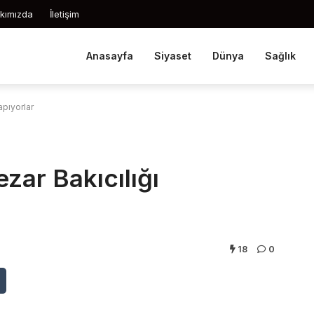
kımızda
İletişim
Anasayfa
Siyaset
Dünya
Sağlık
apıyorlar
zar Bakıcılığı
18
0