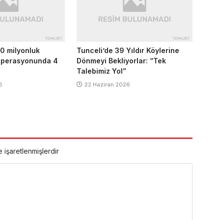
0 milyonluk
Tunceli’de 39 Yıldır Köylerine
 operasyonunda 4
Dönmeyi Bekliyorlar: “Tek
Talebimiz Yol”
6
22 Haziran 2026
e işaretlenmişlerdir