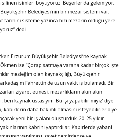
 silinen isimleri boyuyoruz. Beşerler da gelemiyor,
Büyükşehir Belediyesi’nin bir mezar sistemi var,
evt tarihini sisteme yazınca bizi mezarın olduğu yere
yoruz” dedi.
ederken Erzurum Büyükşehir Belediyesi’ne kaynak
ir Ökmen ise “Çorap satmaya varana kadar birçok işte
ldır mesleğim olan kaynakçılığı, Büyükşehir
 arkadaşım Fahrettin de uzun vakit iş bulamadı. Bir
rları ziyaret etmesi, mezarlıkların akın akın
, ben kaynak ustasıyım. Bu işi yapabilir miyiz’ diye
p, kabirlerin daha bakımlı olmasını isteyebilirler diye
ak yeni bir iş alanı oluşturduk. 20-25 yıldır
yakınlarının kabrini yaptırdılar. Kabirlerde yabani
lışmasının yapılması, şayet demirdense ve