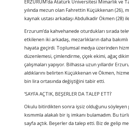
ERZURUM’da Atatürk Üniversitesi Mimarlık ve Ta
yılında mezun olan Fahrettin Küçükkenan (26), m
kaynak ustası arkadaşı Abdulkadir Ökmen (28) ile
Erzurum’da kahvehanede oturdukları sırada tele
etkilenen iki arkadaş, mezarlıkların daha bakımlı
hayata geçirdi. Toplumsal medya üzerinden hizmet
düzenlemesi, çimlendirme, çiçek ekimi, ağaç dik
çalışmaları yapıyor. Bilhassa uzun yıllardır Erzu
aldıklarını belirten Küçükkenan ve Ökmen, hizmet 
bin lira ortasında değiştiğini tabir etti.
‘SAYFA AÇTIK, BEŞERLER DA TALEP ETTİ’
Okulu bitirdikten sonra işsiz olduğunu söyleyen
kısmımla alakalı bir iş imkanı bulamadım. Bu tür
sayfa açtık. Beşerler da talep etti. Biz de gelip me